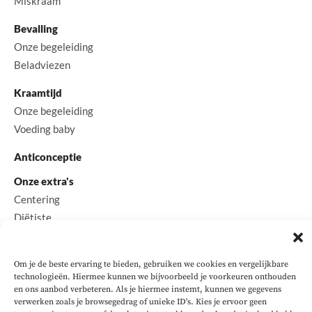
Miskraam
Bevalling
Onze begeleiding
Beladviezen
Kraamtijd
Onze begeleiding
Voeding baby
Anticonceptie
Onze extra's
Centering
Diëtiste
Coach & Psycholoog
Contact
Om je de beste ervaring te bieden, gebruiken we cookies en vergelijkbare
technologieën. Hiermee kunnen we bijvoorbeeld je voorkeuren onthouden
en ons aanbod verbeteren. Als je hiermee instemt, kunnen we gegevens
verwerken zoals je browsegedrag of unieke ID's. Kies je ervoor geen