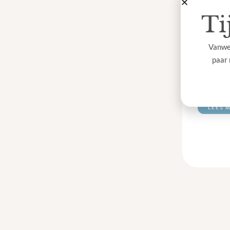
zorg en 
Ti
Vanweg
paar 
Onze 
LEES 