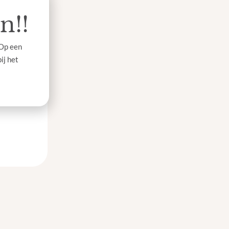
teunen je
n!!
 Op een
ij het