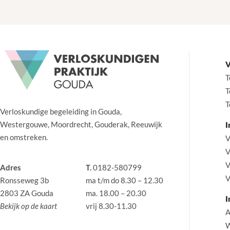
V
T
T
T
Verloskundige begeleiding in Gouda,
Westergouwe, Moordrecht, Gouderak, Reeuwijk
I
en omstreken.
V
V
V
Adres
T.
0182-580799
V
Ronsseweg 3b
ma t/m do 8.30 – 12.30
2803 ZA Gouda
ma. 18.00 – 20.30
I
Bekijk op de kaart
vrij 8.30-11.30
A
W