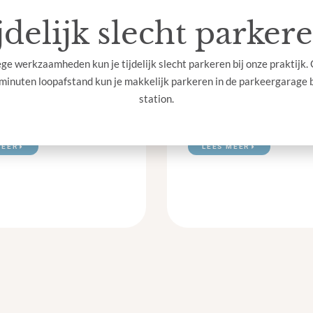
aandacht. We bewaken jouw gezondheid en dat van je baby en onders
jdelijk slecht parkere
zo goed mogelijk afgestemd op jouw behoeften.
e werkzaamheden kun je tijdelijk slecht parkeren bij onze praktijk.
minuten loopafstand kun je makkelijk parkeren in de parkeergarage b
station.
begeleiding
Beladviezen
MEER
LEES MEER