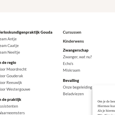
erloskundigenpraktijk Gouda
Cursussen
eam Antje
Kinderwens
eam Caatje
Zwangerschap
eam Neeltje
Zwanger, wat nu?
n de regio
Echo’s
oor Moordrecht
Miskraam
oor Gouderak
Bevalling
oor Reeuwijk
Onze begeleiding
oor Westergouwe
Beladviezen
n de praktijk
Om je de bes
ssistenten
Hiermee kun
Als je hierm
aarneemsters