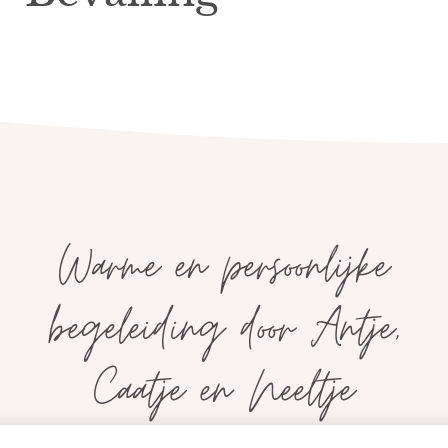
Warme en persoonlijke
begeleiding door Antje,
Caatje en Neeltje
skundigen van Antje, Caatje en Neeltje begeleiden je tijdens je beva