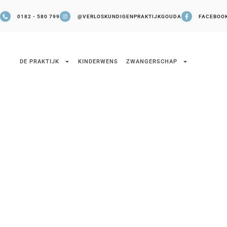
0182 - 580 799
@VERLOSKUNDIGENPRAKTIJKGOUDA
FACEBOO
DE PRAKTIJK
KINDERWENS
ZWANGERSCHAP