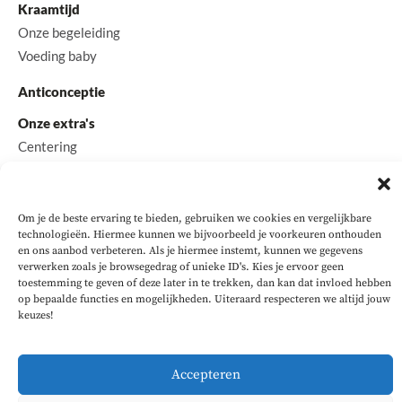
Kraamtijd
Onze begeleiding
Voeding baby
Anticonceptie
Onze extra's
Centering
Diëtiste
Coach & Psycholoog
Om je de beste ervaring te bieden, gebruiken we cookies en vergelijkbare
Contact
technologieën. Hiermee kunnen we bijvoorbeeld je voorkeuren onthouden
en ons aanbod verbeteren. Als je hiermee instemt, kunnen we gegevens
verwerken zoals je browsegedrag of unieke ID's. Kies je ervoor geen
toestemming te geven of deze later in te trekken, dan kan dat invloed hebben
op bepaalde functies en mogelijkheden. Uiteraard respecteren we altijd jouw
keuzes!
Accepteren
© 2025, VERLOSKUNDIGENPRAKTIJK GOUDA