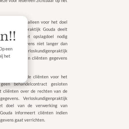
deze voor iedereen zichtbaar op het
ntengegevens alleen voor het doel
erloskundigenprak
tijk Gouda
deelt
n!!
j dit voor het opslagdoel nodig
liënten gegevens niet langer dan
 Op een
de gegevens.
Verloskundigenprakti
jk
ij het
en maatregelen cliënten gegevens
emming aan de cliënten voor het
geen behandelcontract gesloten
t cliënten over de rechten van de
sgegevens.
Verloskundig
enpraktijk
et doel van de verwerking van
 Gouda
informeert cliënten indien
egevens gaat verrichten.