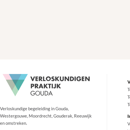
V
T
T
T
Verloskundige begeleiding in Gouda,
Westergouwe, Moordrecht, Gouderak, Reeuwijk
I
en omstreken.
V