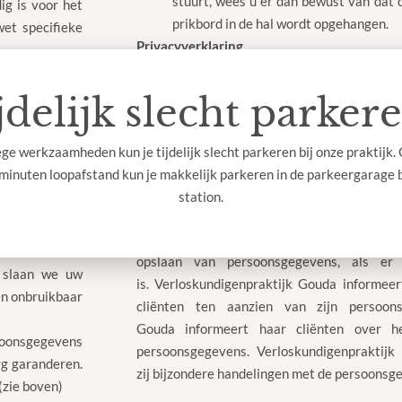
stuurt, wees u er dan bewust van dat 
ig is voor het
prikbord in de hal wordt opgehangen.
wet specifieke
Privacyverklaring
Verloskundigenpraktijk Gouda
gebruikt clië
waarvoor de gegevens zijn opgeslagen.
V
enkomst zoals
jdelijk slecht parkere
cliëntengegevens niet met derden, tenzi
sovereenkomst
is.
Verloskundigenpraktijk Gouda
bewaart c
e werkzaamheden kun je tijdelijk slecht parkeren bij onze praktijk.
nodig is op basis van het opslagdoel van 
 het ons.
minuten loopafstand kun je makkelijk parkeren in de parkeergarage b
Gouda
houdt met alle mogelijke middelen 
n niet correct
station.
veilig voor inzage van onbevoegden.
 wij dit doen
Verloskundigenpraktijk Gouda
vraagt toest
u verlenen. De
opslaan van persoonsgegevens, als er 
 slaan we uw
is.
Verloskundigenpraktijk Gouda
informeer
 en onbruikbaar
cliënten ten aanzien van zijn persoon
Gouda
informeert haar cliënten over h
soonsgegevens
persoonsgegevens.
Verloskundig
enpraktijk
rg garanderen.
zij bijzondere handelingen met de persoonsg
 (zie boven)