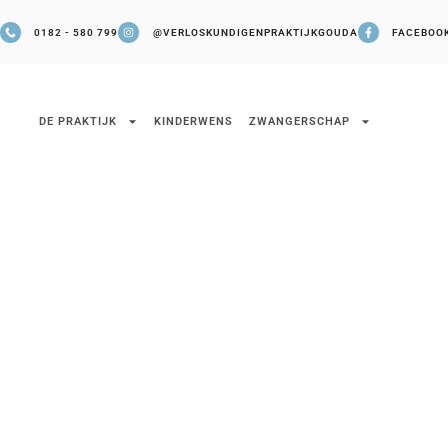
0182 - 580 799
@VERLOSKUNDIGENPRAKTIJKGOUDA
FACEBOO
DE PRAKTIJK
KINDERWENS
ZWANGERSCHAP