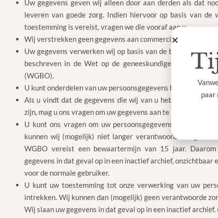
Uw gegevens geven wij alleen door aan derden als dat nod
leveren van goede zorg. Indien hiervoor op basis van de 
toestemming is vereist, vragen we die vooraf aan u.
Wij verstrekken geen gegevens aan commerciele partijen.
Uw gegevens verwerken wij op basis van de behandelovere
Ti
beschreven in de Wet op de geneeskundige behandeling
(WGBO).
Vanweg
U kunt onderdelen van uw persoonsgegevens bekijken. Vraag
paar 
Als u vindt dat de gegevens die wij van u hebben opgeslage
zijn, mag u ons vragen om uw gegevens aan te passen.
U kunt ons vragen om uw persoonsgegevens te wissen. Als
kunnen wij (mogelijk) niet langer verantwoorde zorg aan 
WGBO vereist een bewaartermijn van 15 jaar. Daarom
gegevens in dat geval op in een inactief archief, onzichtbaar
voor de normale gebruiker.
U kunt uw toestemming tot onze verwerking van uw per
intrekken. Wij kunnen dan (mogelijk) geen verantwoorde zo
Wij slaan uw gegevens in dat geval op in een inactief archief.